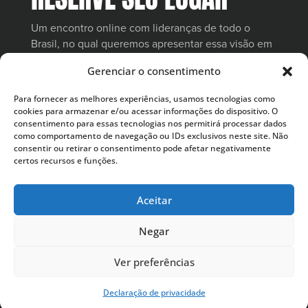
Um encontro online com lideranças de todo o
Brasil, no qual queremos apresentar essa visão em
profundidade e conectar sua comunidade a
Gerenciar o consentimento
materiais, recursos e comunicações estratégicas
para os próximos passos.
Para fornecer as melhores experiências, usamos tecnologias como
cookies para armazenar e/ou acessar informações do dispositivo. O
consentimento para essas tecnologias nos permitirá processar dados
como comportamento de navegação ou IDs exclusivos neste site. Não
consentir ou retirar o consentimento pode afetar negativamente
QUERO PARTICIPAR
certos recursos e funções.
Aceitar
Negar
Ver preferências
The Chosen — Temporada 6 — A Crucificação
Declaração de privacidade