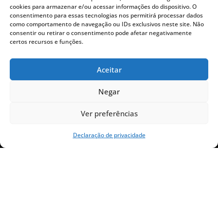
cookies para armazenar e/ou acessar informações do dispositivo. O
Início
consentimento para essas tecnologias nos permitirá processar dados
Assista The Chosen
como comportamento de navegação ou IDs exclusivos neste site. Não
consentir ou retirar o consentimento pode afetar negativamente
Doar
certos recursos e funções.
Recursos para Igrejas
Blog
Aceitar
Nossa Equipe
Negar
Ver preferências
SUPORTE
Declaração de privacidade
Perguntas Frequentes
Imprensa
Manual da marca
FIQUE POR DENTRO