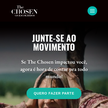
JUNTE-SE AO
MOVIMENTO
Se The Chosen impactou você,
agora é hora de contar pra todo
mundo!
QUERO FAZER PARTE