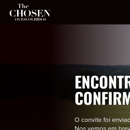
ENCONT
CONFIR
O convite foi envia
Nos vemos em brev