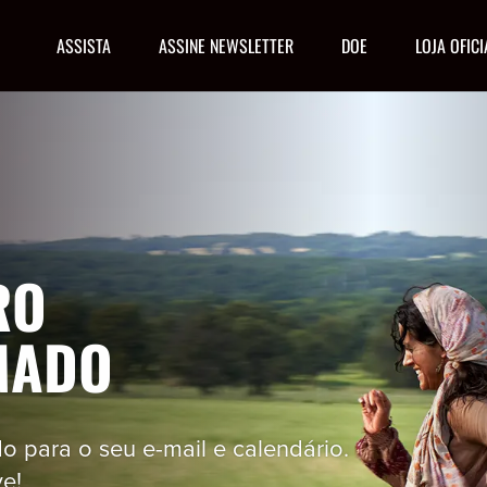
ASSISTA
ASSINE NEWSLETTER
DOE
LOJA OFICI
RO
MADO
do para o seu e-mail e calendário.
e!